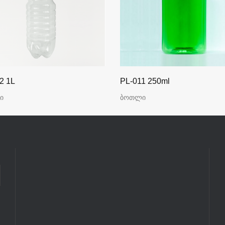
2 1L
PL-011 250ml
ი
ბოთლი