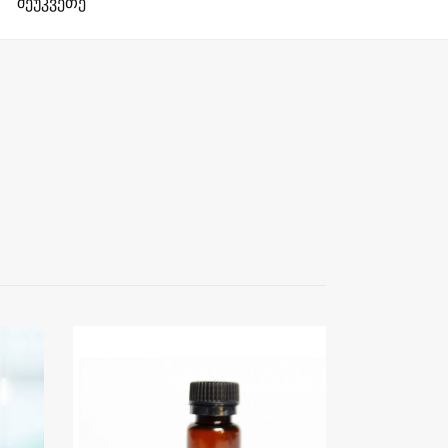
შეუკვეთე